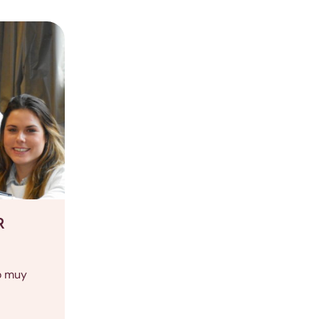
R
o muy