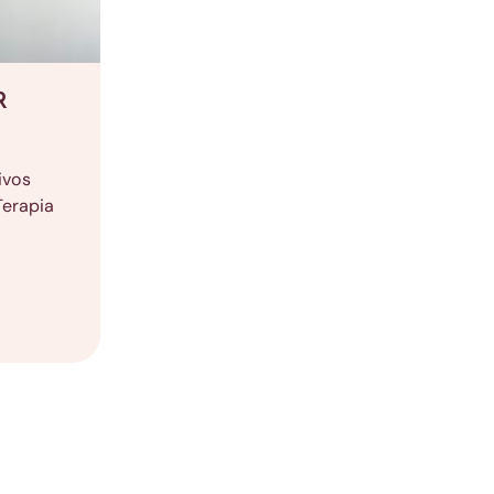
R
ivos
Terapia