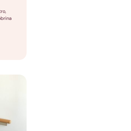
ro,
obrina